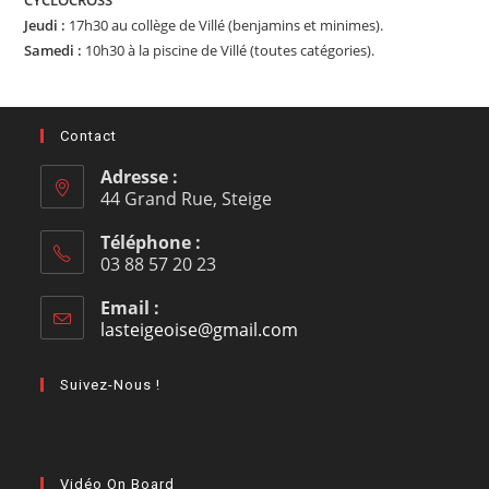
CYCLOCROSS
Jeudi :
17h30 au collège de Villé (benjamins et minimes).
Samedi :
10h30 à la piscine de Villé (toutes catégories).
Contact
Adresse :
44 Grand Rue, Steige
Téléphone :
03 88 57 20 23
Email :
lasteigeoise@gmail.com
Suivez-Nous !
Vidéo On Board