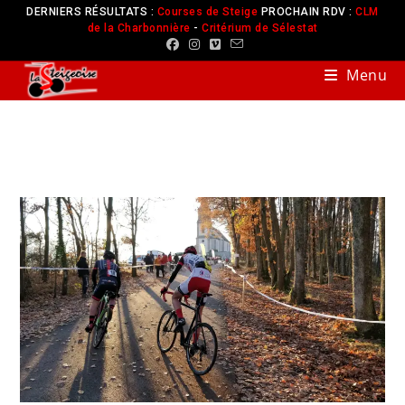
DERNIERS RÉSULTATS :
Courses de Steige
PROCHAIN RDV :
CLM
de la Charbonnière
-
Critérium de Sélestat
Menu