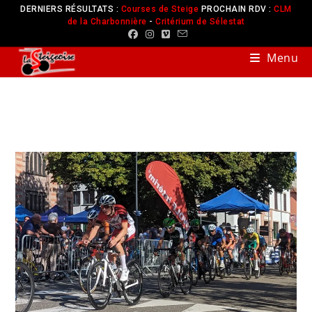
DERNIERS RÉSULTATS :
Courses de Steige
PROCHAIN RDV :
CLM
de la Charbonnière
-
Critérium de Sélestat
Menu